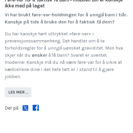
ikke med på laget
Vi har brukt føre-var-holdningen for å
unngå
barn i tiår.
Kanskje på tide å bruke den for å faktisk
få
dem?
Du har kanskje hørt uttrykket «føre-var» i
prevensjonssammenheng. Det handler om å ta
forholdsregler for å
unngå
uønsket graviditet. Men hva
skjer når du
ønsker
å få barn? Svaret er uventet
moderne: Kanskje må du nå være føre-var for å sikre at
sædcellene dine i det hele tatt er
i stand
til å gjøre
jobben.
LES MER …
Del på