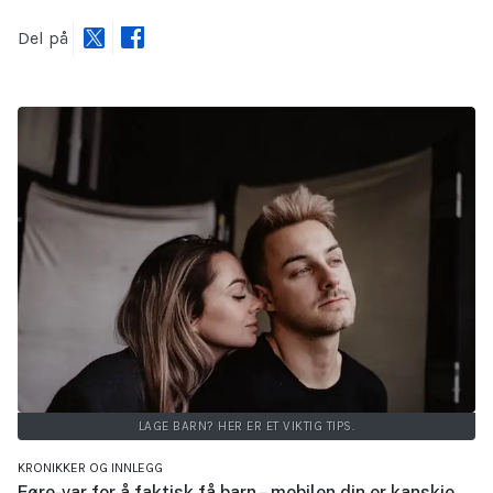
Del på
LAGE BARN? HER ER ET VIKTIG TIPS.
KRONIKKER OG INNLEGG
Føre-var for å faktisk få barn – mobilen din er kanskje