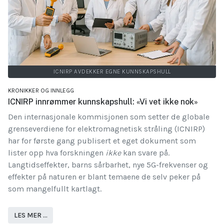
ICNIRP AVDEKKER EGNE KUNNSKAPSHULL
KRONIKKER OG INNLEGG
ICNIRP innrømmer kunnskapshull: «Vi vet ikke nok»
Den internasjonale kommisjonen som setter de globale
grenseverdiene for elektromagnetisk stråling (ICNIRP)
har for første gang publisert et eget dokument som
lister opp hva forskningen
ikke
kan svare på.
Langtidseffekter, barns sårbarhet, nye 5G-frekvenser og
effekter på naturen er blant temaene de selv peker på
som mangelfullt kartlagt.
LES MER …